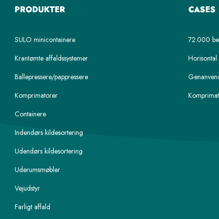
PRODUKTER
CASES
SULO minicontainere
72.000 beh
Krantømte affaldssystemer
Horisontal 
Ballepressere/pappressere
Genanvend
Komprimatorer
Komprimat
Containere
Indendørs kildesortering
Udendørs kildesortering
Uderumsmøbler
Vejudstyr
Farligt affald