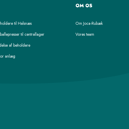
OM OS
oldere til Halsnæs
Om Joca-Rubæk
ballepresser til centrallager
Vores team
else af beholdere
or anlæg