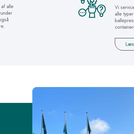
 af alle
Vi servic
runder
alle type
 også
ballepres
re.
container
Læs