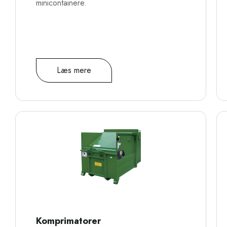
minicontainere.
Læs mere
Komprimatorer