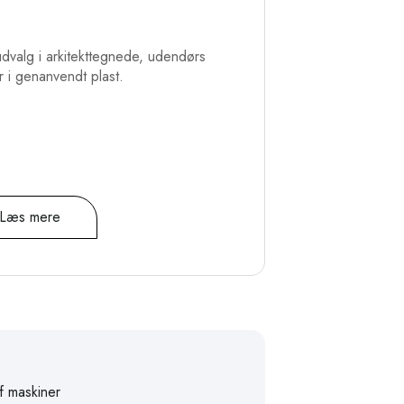
t
udvalg i arkitekttegnede, udendørs
r i genanvendt plast.
Læs mere
f maskiner