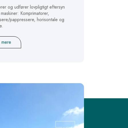
erer og udfører lovpligtigt eftersyn
r maskiner: Komprimatorer,
sere/pappressere, horisontale og
e.
 mere