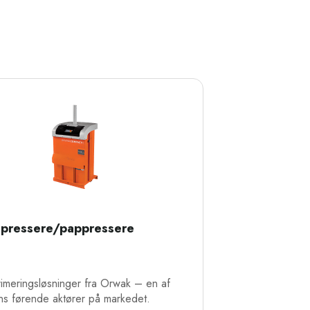
epressere/pappressere
imeringsløsninger fra Orwak – en af
ns førende aktører på markedet.