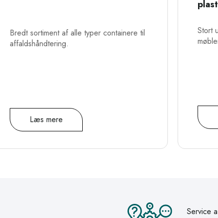
plas
Stort 
Bredt sortiment af alle typer containere til
møble
affaldshåndtering.
Læs mere
Service a