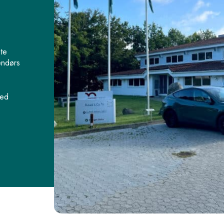
ste
endørs
med